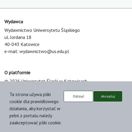
Wydawca
Wydawnictwo Uniwersytetu Śląskiego
ul. Jordana 18
40-043 Katowice
e-mail:
wydawnictwo@us.edu.pl
O platformie
© 2026 Uniwersytet Śląski w Katowicach
Support & Customization by LIBCOM
Ta strona używa pliki
Platform & Workflow by OJS/PKP
Odrzuć
Akceptuj
cookie dla prawidłowego
działania, aby korzystać w
pełni z portalu należy
zaakceptować pliki cookie.