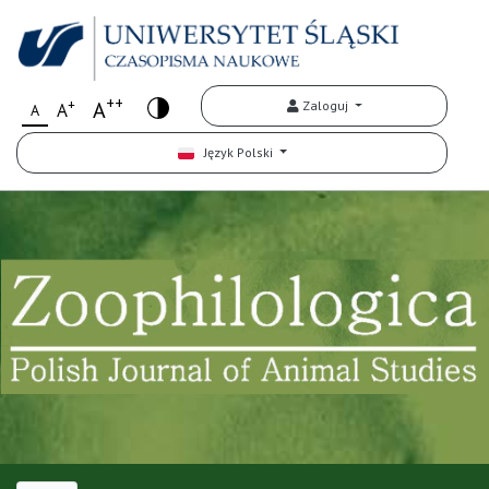
++
+
A
Zaloguj
A
A
Język Polski