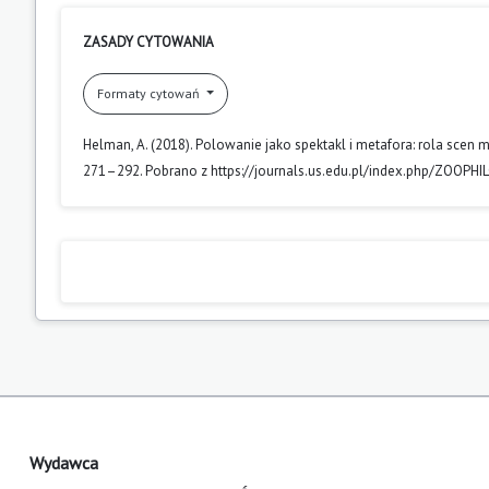
ZASADY CYTOWANIA
Formaty cytowań
Helman, A. (2018). Polowanie jako spektakl i metafora: rola scen 
271–292. Pobrano z https://journals.us.edu.pl/index.php/ZOOPHI
Wydawca