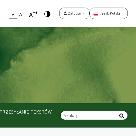
++
+
A
Zaloguj
Język Polski
A
A
PRZESYŁANIE TEKSTÓW