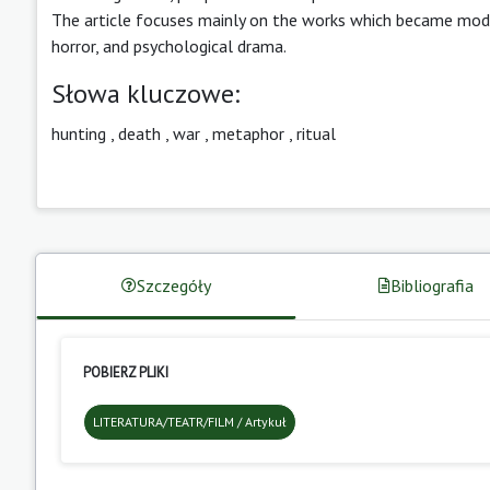
The article focuses mainly on the works which became model
horror, and psychological drama.
Słowa kluczowe:
hunting
,
death
,
war
,
metaphor
,
ritual
Szczegóły
Bibliografia
POBIERZ PLIKI
LITERATURA/TEATR/FILM / Artykuł