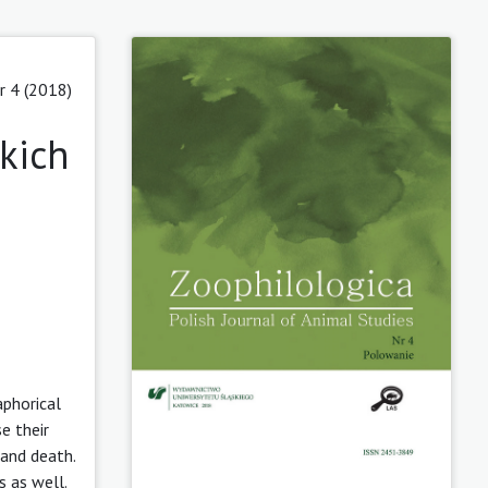
r 4 (2018)
kich
aphorical
e their
 and death.
s as well.