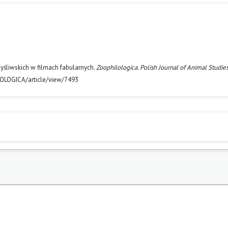
myśliwskich w filmach fabularnych.
Zoophilologica. Polish Journal of Animal Studie
LOLOGICA/article/view/7493