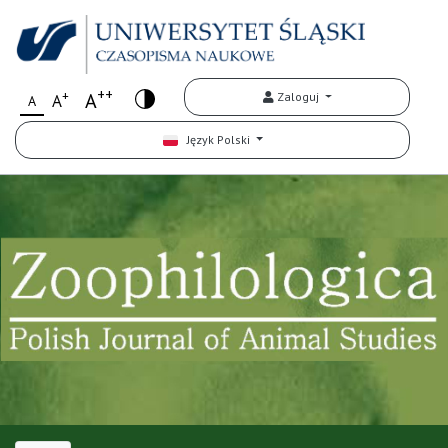
++
+
A
Zaloguj
A
A
Język Polski