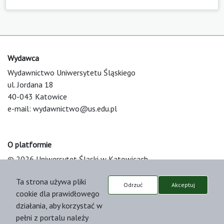
Wydawca
Wydawnictwo Uniwersytetu Śląskiego
ul. Jordana 18
40-043 Katowice
e-mail:
wydawnictwo@us.edu.pl
O platformie
© 2026 Uniwersytet Śląski w Katowicach
Support & Customization by LIBCOM
Ta strona używa pliki
Platform & Workflow by OJS/PKP
Odrzuć
Akceptuj
cookie dla prawidłowego
działania, aby korzystać w
pełni z portalu należy