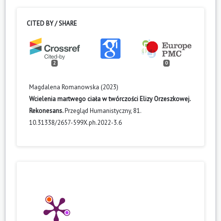
CITED BY / SHARE
2
0
Magdalena Romanowska (2023)
Wcielenia martwego ciała w twórczości Elizy Orzeszkowej.
Rekonesans.
Przegląd Humanistyczny,
81.
10.31338/2657-599X.ph.2022-3.6
Grzegorz Igliński (2021)
Brzęcząca i migocząca rzeczywistość. Owady w "Panu
Tadeuszu" Adama Mickiewicza.
Prace Literaturoznawcze,
10.31648/pl.6025