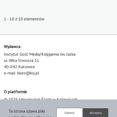
1 - 10 z 10 elementów
Wydawca
Instytut Gość Media/Księgarnia św. Jacka
ul. Wita Stwosza 11
40-042 Katowice
e-mail:
biuro@ksj.pl
O platformie
© 2025 Uniwersytet Śląski w Katowicach
Support & Customization by LIBCOM
Ta strona używa pliki
Platform & Workflow by OJS/PKP
Odrzuć
Akceptuj