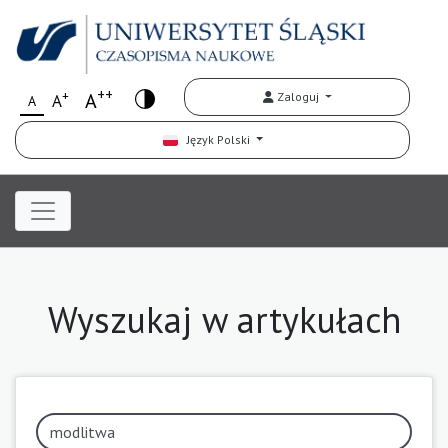
++
+
A
Zaloguj
A
A
Język Polski
Wyszukaj w artykułach