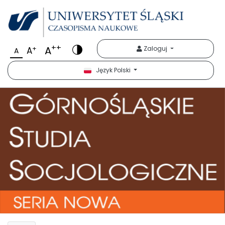
++
A
+
Zaloguj
A
A
Język Polski