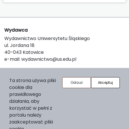
Wydawca
Wydawnictwo Uniwersytetu Śląskiego
ul. Jordana 18
40-043 Katowice
e-mail:
wydawnictwo@us.edu.pl
O platformie
Ta strona używa pliki
Odrzuć
Akceptuj
cookie dla
© 2025 Uniwersytet Śląski w Katowicach
prawidłowego
Support & Customization by LIBCOM
działania, aby
Platform & Workflow by OJS/PKP
korzystać w pełni z
portalu należy
zaakceptować pliki
cookie.