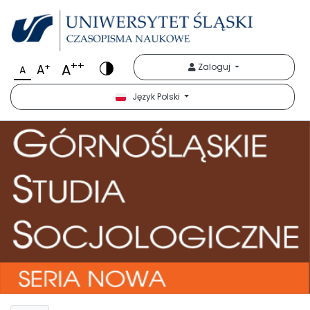
++
A
+
Zaloguj
A
A
Język Polski