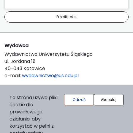
Prześlij tekst
Wydawca
Wydawnictwo Uniwersytetu Śląskiego
ul. Jordana 18
40-043 Katowice
e-mail:
wydawnictwo@us.edu.pl
O platformie
Ta strona używa pliki
Odrzuć
Akceptuj
cookie dla
© 2025 Uniwersytet Śląski w Katowicach
prawidłowego
Support & Customization by LIBCOM
działania, aby
Platform & Workflow by OJS/PKP
korzystać w pełni z