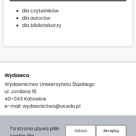
dla czytelników
dla autorów
dla bibliotekarzy
Wydawca
Wydawnictwo Uniwersytetu Śląskiego
ul. Jordana 18
40-043 Katowice
e-mail:
wydawnictwo@us.edu.pl
O platformie
Ta strona używa pliki
Odrzuć
Akceptuj
cookie dla