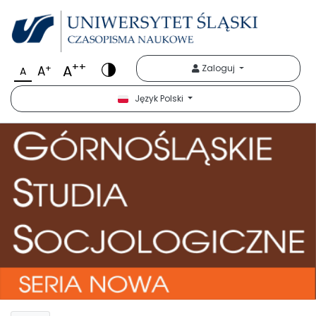
++
A
+
Zaloguj
A
A
Język Polski