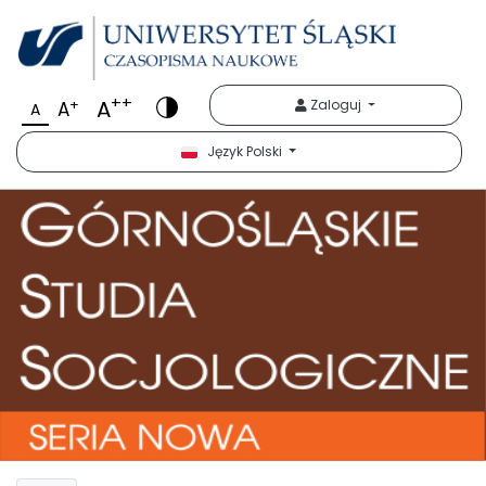
++
A
+
Zaloguj
A
A
Język Polski