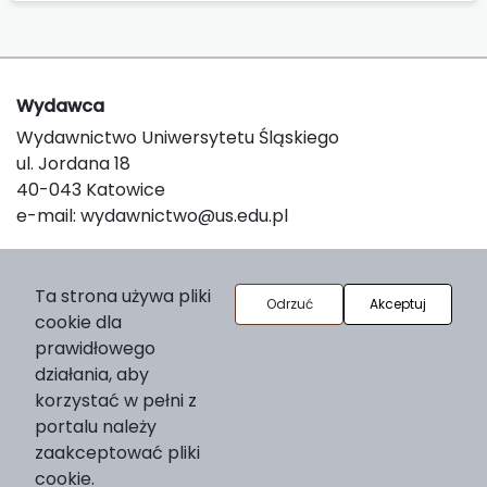
Wydawca
Wydawnictwo Uniwersytetu Śląskiego
ul. Jordana 18
40-043 Katowice
e-mail:
wydawnictwo@us.edu.pl
O platformie
Ta strona używa pliki
Odrzuć
Akceptuj
cookie dla
© 2025 Uniwersytet Śląski w Katowicach
prawidłowego
Support & Customization by LIBCOM
działania, aby
Platform & Workflow by OJS/PKP
korzystać w pełni z
portalu należy
zaakceptować pliki
cookie.