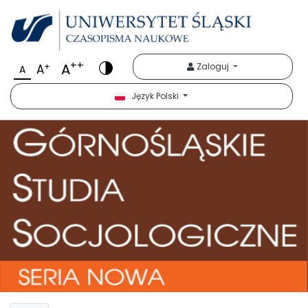
++
A
+
Zaloguj
A
A
Język Polski