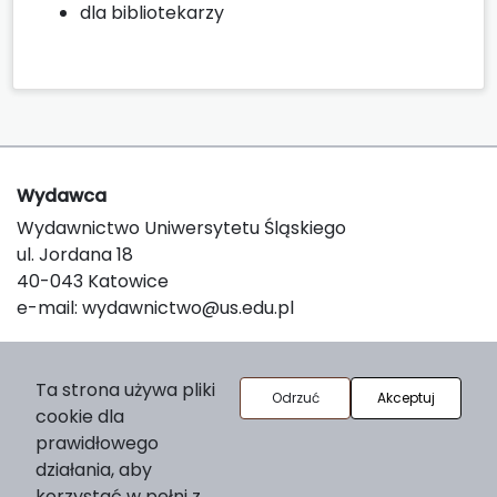
dla bibliotekarzy
Wydawca
Wydawnictwo Uniwersytetu Śląskiego
ul. Jordana 18
40-043 Katowice
e-mail:
wydawnictwo@us.edu.pl
O platformie
Ta strona używa pliki
Odrzuć
Akceptuj
cookie dla
© 2025 Uniwersytet Śląski w Katowicach
prawidłowego
Support & Customization by LIBCOM
działania, aby
Platform & Workflow by OJS/PKP
korzystać w pełni z