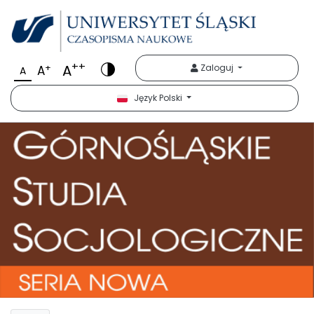
++
A
+
Zaloguj
A
A
Język Polski