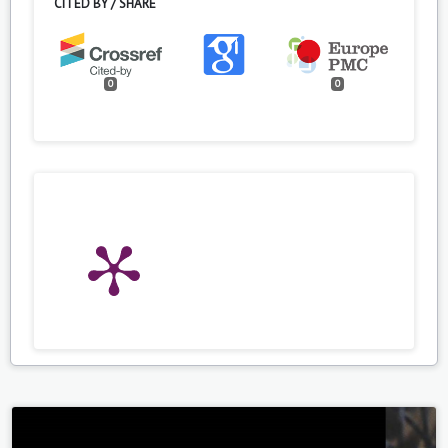
CITED BY / SHARE
0
0