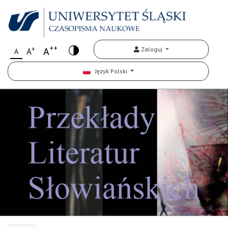
++
+
A
Zaloguj
A
A
Język Polski