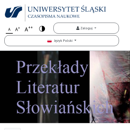
++
+
A
Zaloguj
A
A
Język Polski