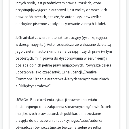
innych osób, jest przedmiotem praw autorskich, które
przysługują wyłącznie autorowi i jest wolny od wszelkich
praw osób trzecich, a także, że autor uzyskał wszelkie
niezbędne pisemne zgody na cytowanie z innych źródeł.
Jeśli artykuł zawiera materiał ilustracyjny (rysunki, zdjęcia,
wykresy, mapy itp.), Autor oświadcza, że wskazane dzieła są
jego dziełami autorskimi, nie naruszają niczyich praw (w tym
osobistych, m.in. prawa do dysponowania wizerunkiem) i
posiada do nich pełnię praw majątkowych. Powyższe dzieła
udostępnia jako część artykułu na licencji „Creative
Commons Uznanie autorstwa-Na tych samych warunkach
4.0 Międzynarodowe”.
UWAGA! Bez określenia sytuacji prawnej materiału
ilustracyjnego oraz załączenia stosownych zgód właścicieli
majątkowych praw autorskich publikacja nie zostanie
przyjęta do opracowania redakcyjnego. Autor/autorka
oświadcza równocześnie, że bierze na siebie wszelką