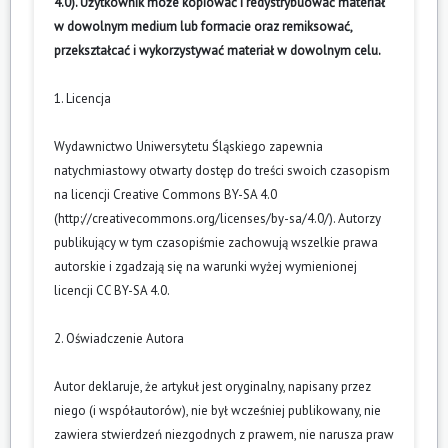
4.0). Użytkownik może kopiować i redystrybuować materiał
w dowolnym medium lub formacie oraz remiksować,
przekształcać i wykorzystywać materiał w dowolnym celu.
1. Licencja
Wydawnictwo Uniwersytetu Śląskiego zapewnia
natychmiastowy otwarty dostęp do treści swoich czasopism
na licencji Creative Commons BY-SA 4.0
(
http://creativecommons.org/licenses/by-sa/4.0/
). Autorzy
publikujący w tym czasopiśmie zachowują wszelkie prawa
autorskie i zgadzają się na warunki wyżej wymienionej
licencji CC BY-SA 4.0.
2. Oświadczenie Autora
Autor deklaruje, że artykuł jest oryginalny, napisany przez
niego (i współautorów), nie był wcześniej publikowany, nie
zawiera stwierdzeń niezgodnych z prawem, nie narusza praw