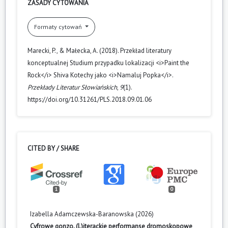
ZASADY CYTOWANIA
Formaty cytowań
Marecki, P., & Małecka, A. (2018). Przekład literatury
konceptualnej Studium przypadku lokalizacji <i>Paint the
Rock</i> Shiva Kotechy jako <i>Namaluj Popka</i>.
Przekłady Literatur Słowiańskich
,
9
(1).
https://doi.org/10.31261/PLS.2018.09.01.06
CITED BY / SHARE
1
0
Izabella Adamczewska-Baranowska (2026)
Cyfrowe gonzo. (L)iterackie performanse dromoskopowe