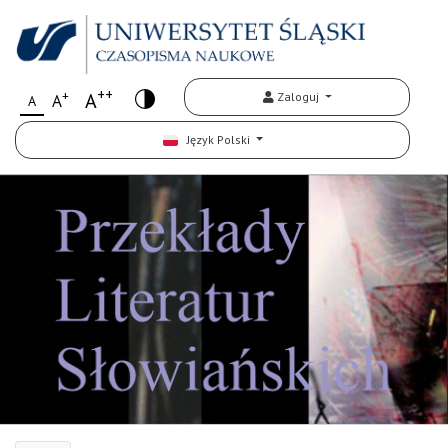
++
+
A
Zaloguj
A
A
Język Polski