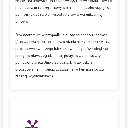
że została upoważniona przez wszystkich współautorów do
podpisania niniejszej umowy w ich imieniu i zobowiązuje się
poinformować swoich współautorów o warunkach tej
umowy.
Oświadczam, że w przypadku nieuzgodnionego z redakcją
i/lub wydawcą czasopisma wycofania przeze mnie tekstu z
procesu wydawniczego lub skierowania go równolegle do
innego wydawcy zgadzam się pokryć wszelkie koszty
poniesione przez Uniwersytet Śląski w związku z
procedowaniem mojego zgłoszenia (w tym m.in. koszty
recenzji wydawniczych).