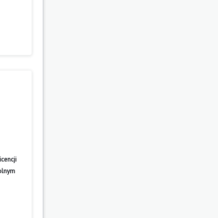
cencji
wolnym