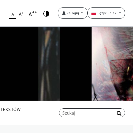
++
+
A
Zaloguj
Język Polski
A
A
 TEKSTÓW