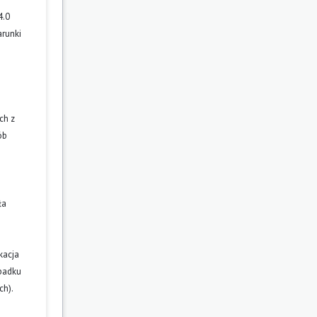
4.0
arunki
ch z
ób
ła
kacja
ypadku
ch).