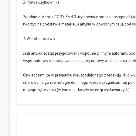
3. Prawa użytkownika
Zgodnie z licencją CC BY-SA 4.0 użytkownicy mogą udostępniać (k
tworzyć na podstawie materiału) artykuł w dowolnym celu, pod wa
4. Współautorstwo
Jeśli artykuł został przygotowany wspólnie z innymi autorami, os
współautorów do podpisania niniejszej umowy w ich imieniu i z
Oświadczam, że w przypadku nieuzgodnionego z redakcją i/lub w
skierowania go równolegle do innego wydawcy zgadzam się pokry
mojego zgłoszenia (w tym m.in. koszty recenzji wydawniczych).