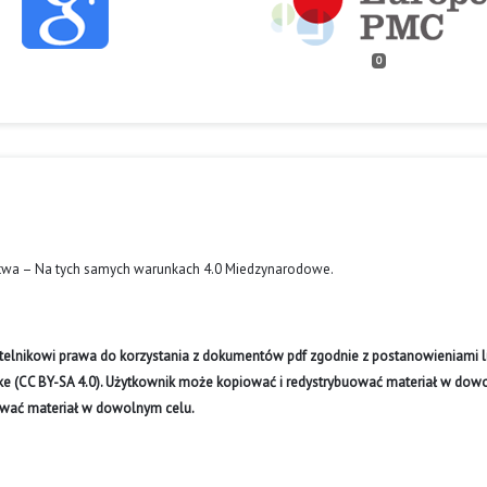
0
twa – Na tych samych warunkach 4.0 Miedzynarodowe
.
ytelnikowi prawa do korzystania z dokumentów pdf zgodnie z postanowieniami li
like (CC BY-SA 4.0). Użytkownik może kopiować i redystrybuować materiał w do
ywać materiał w dowolnym celu.