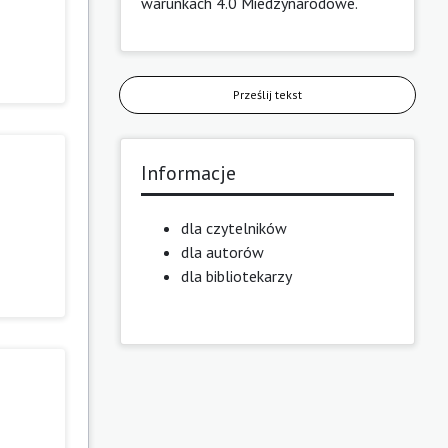
warunkach 4.0 Miedzynarodowe
.
Prześlij tekst
Informacje
dla czytelników
dla autorów
dla bibliotekarzy