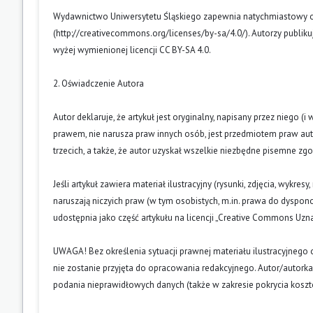
Wydawnictwo Uniwersytetu Śląskiego zapewnia natychmiastowy otw
(
http://creativecommons.org/licenses/by-sa/4.0/
). Autorzy publik
wyżej wymienionej licencji CC BY-SA 4.0.
2. Oświadczenie Autora
Autor deklaruje, że artykuł jest oryginalny, napisany przez niego 
prawem, nie narusza praw innych osób, jest przedmiotem praw auto
trzecich, a także, że autor uzyskał wszelkie niezbędne pisemne zg
Jeśli artykuł zawiera materiał ilustracyjny (rysunki, zdjęcia, wykres
naruszają niczyich praw (w tym osobistych, m.in. prawa do dyspo
udostępnia jako część artykułu na licencji „Creative Commons U
UWAGA! Bez określenia sytuacji prawnej materiału ilustracyjnego 
nie zostanie przyjęta do opracowania redakcyjnego. Autor/autork
podania nieprawidłowych danych (także w zakresie pokrycia kosz