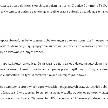
arty dostęp do treści swoich czasopism na licencji Creative Commons BY-SA 
ujący w tym czasopiśmie zachowują wszelkie prawa autorskie i zgadzają się na w
(i współautorów), nie był wcześniej publikowany, nie zawiera stwierdzeń niezgodny
rskich, które przysługują wyłącznie autorowi i jest wolny od wszelkich praw os
ody na cytowanie z innych źródeł.
y, mapy itp.), Autor oświadcza, że wskazane dzieła są jego dziełami autorskimi, nie
nowania wizerunkiem) i posiada do nich pełnię praw majątkowych. Powyższe dzie
znanie autorstwa-Na tych samych warunkach 4.0 Międzynarodowe”.
oraz załączenia stosownych zgód właścicieli majątkowych praw autorskich publi
a oświadcza równocześnie, że bierze na siebie wszelką odpowiedzialność w prz
tów poniesionych przez Wydawnictwo UŚ oraz roszczeń finansowych stron trzeci