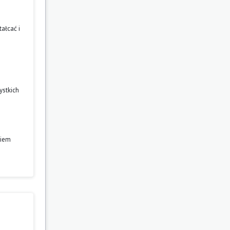
ałcać i
ystkich
niem