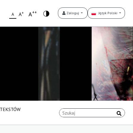
++
+
A
Zaloguj
Język Polski
A
A
 TEKSTÓW