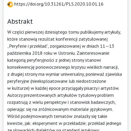
https://doi.org/10.31261/PLS.2020.10.01.16
Abstrakt
W części pierwszej dziesiątego tomu publikujemy artykuły,
które stanowią rezultat konferencji zatytułowanej
„Peryferie i przekład”, zorganizowanej w dniach 11—13
października 2018 roku w Ustroniu. Zainteresowanie
kategorią peryferyjności z jednej strony stanowi
konsekwencję ponowoczesnego kryzysu wielkich narracji,
z drugiej strony ma wymiar uniwersalny, ponieważ zjawiska
peryferyjne (nieeksploatowane lub niedostrzeżone
w kulturze) w każdej epoce przyciągały pisarzy i artystów.
Autorzy prezentowanych artykułów tytułowy problem
rozpatrują z wielu perspektyw i stanowisk badawczych,
opierając się na zróżnicowanym materiale językowym.
Wśród podejmowanych tematów znalazły się takie
kwestie, jak: eksperyment w przekładzie; przekład jednego
ze słowackich dialektów na standard językowy;