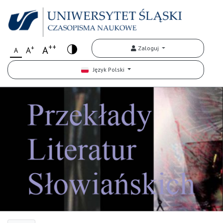
++
+
A
Zaloguj
A
A
Język Polski