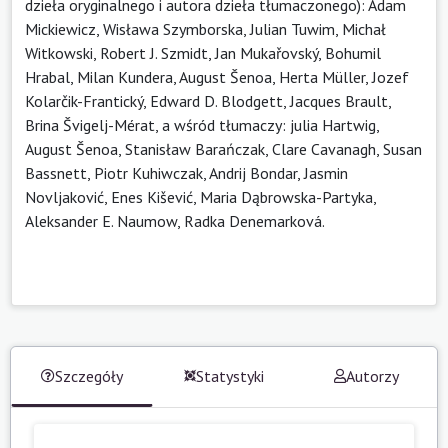
dzieła oryginalnego i autora dzieła tłumaczonego): Adam
Mickiewicz, Wisława Szymborska, Julian Tuwim, Michał
Witkowski, Robert J. Szmidt, Jan Mukařovský, Bohumil
Hrabal, Milan Kundera, August Šenoa, Herta Müller, Jozef
Kolarčik-Frantický, Edward D. Blodgett, Jacques Brault,
Brina Švigelj-Mérat, a wśród tłumaczy: julia Hartwig,
August Šenoa, Stanisław Barańczak, Clare Cavanagh, Susan
Bassnett, Piotr Kuhiwczak, Andrij Bondar, Jasmin
Novljaković, Enes Kišević, Maria Dąbrowska-Partyka,
Aleksander E. Naumow, Radka Denemarková.
Szczegóły
Statystyki
Autorzy