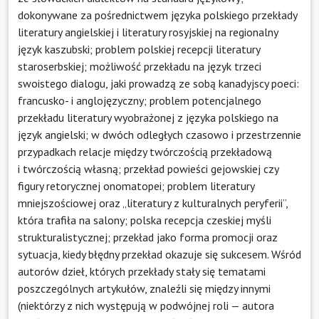
dokonywane za pośrednictwem języka polskiego przekłady
literatury angielskiej i literatury rosyjskiej na regionalny
język kaszubski; problem polskiej recepcji literatury
staroserbskiej; możliwość przekładu na język trzeci
swoistego dialogu, jaki prowadzą ze sobą kanadyjscy poeci:
francusko- i anglojęzyczny; problem potencjalnego
przekładu literatury wyobrażonej z języka polskiego na
język angielski; w dwóch odległych czasowo i przestrzennie
przypadkach relacje między twórczością przekładową
i twórczością własną; przekład powieści gejowskiej czy
figury retorycznej onomatopei; problem literatury
mniejszościowej oraz „literatury z kulturalnych peryferii”,
która trafiła na salony; polska recepcja czeskiej myśli
strukturalistycznej; przekład jako forma promocji oraz
sytuacja, kiedy błędny przekład okazuje się sukcesem. Wśród
autorów dzieł, których przekłady stały się tematami
poszczególnych artykułów, znaleźli się między innymi
(niektórzy z nich występują w podwójnej roli — autora