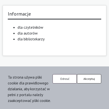
Informacje
dla czytelników
dla autorów
dla bibliotekarzy
Ta strona używa pliki
Odrzuć
Akceptuj
cookie dla prawidłowego
działania, aby korzystać w
pełni z portalu należy
zaakceptować pliki cookie.