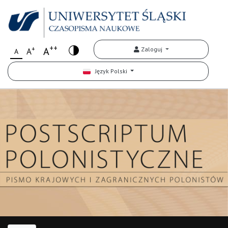
++
+
A
Zaloguj
A
A
Język Polski