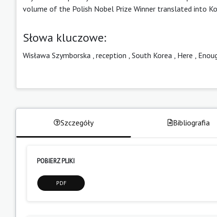
volume of the Polish Nobel Prize Winner translated into K
Słowa kluczowe:
Wisława Szymborska
,
reception
,
South Korea
,
Here
,
Enou
Szczegóły
Bibliografia
POBIERZ PLIKI
PDF