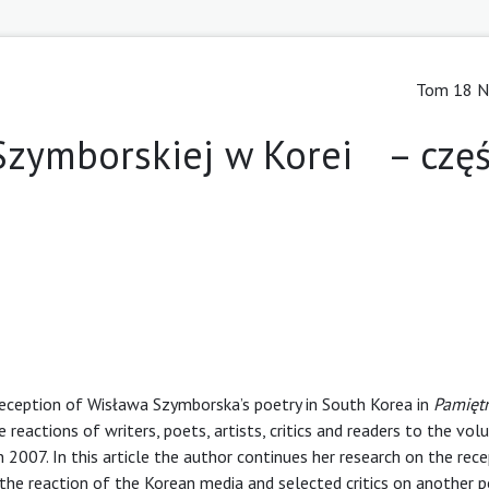
Tom 18 Nr
Szymborskiej w Korei – czę
e reception of Wisława Szym­borska’s poetry in South Korea in
Pamięt
e reactions of writers, poets, artists, critics and readers to the vo
 2007. In this article the author continues her research on the rec
the reaction of the Korean media and selected critics on another p