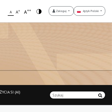
++
+
A
Zaloguj
Język Polski
A
A
YCIA SI (AI)