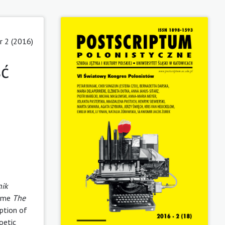
 2 (2016)
ść
nik
lume
The
eption of
oetic