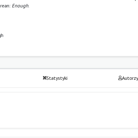
orean:
Enough
.
gh
Statystyki
Autorz