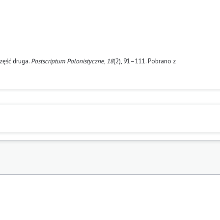
część druga.
Postscriptum Polonistyczne
,
18
(2), 91–111. Pobrano z