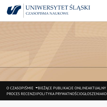
O CZASOPIŚMIE
BIEŻĄCE PUBLIKACJE ONLINE
AKTUALNY
PROCES RECENZJI
POLITYKA PRYWATNOŚCI
OGŁOSZENIA
KO