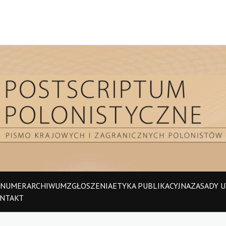
 NUMER
ARCHIWUM
ZGŁOSZENIA
ETYKA PUBLIKACYJNA
ZASADY UŻ
NTAKT