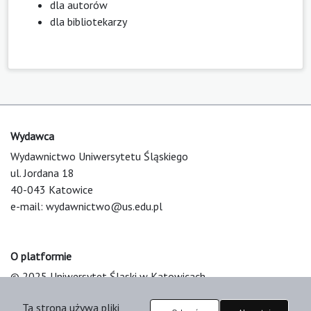
dla autorów
dla bibliotekarzy
Wydawca
Wydawnictwo Uniwersytetu Śląskiego
ul. Jordana 18
40-043 Katowice
e-mail:
wydawnictwo@us.edu.pl
O platformie
© 2025 Uniwersytet Śląski w Katowicach
Support & Customization by LIBCOM
Ta strona używa pliki
Platform & Workflow by OJS/PKP