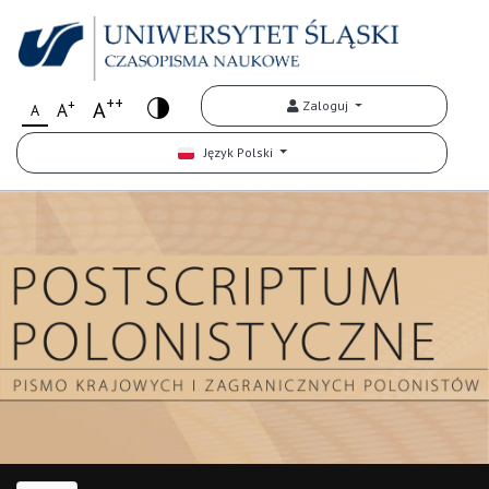
++
+
A
Zaloguj
A
A
Język Polski