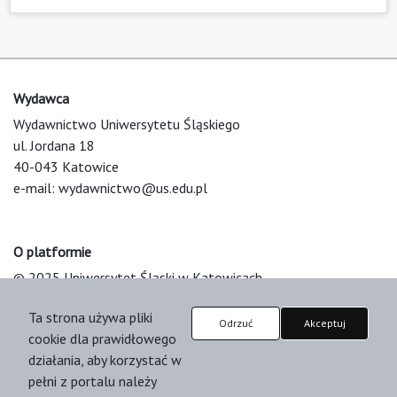
Wydawca
Wydawnictwo Uniwersytetu Śląskiego
ul. Jordana 18
40-043 Katowice
e-mail:
wydawnictwo@us.edu.pl
O platformie
© 2025 Uniwersytet Śląski w Katowicach
Support & Customization by LIBCOM
Ta strona używa pliki
Platform & Workflow by OJS/PKP
Odrzuć
Akceptuj
cookie dla prawidłowego
działania, aby korzystać w
pełni z portalu należy