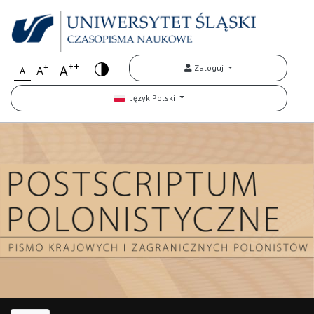
++
+
A
Zaloguj
A
A
Język Polski