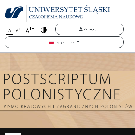
++
+
A
Zaloguj
A
A
Język Polski