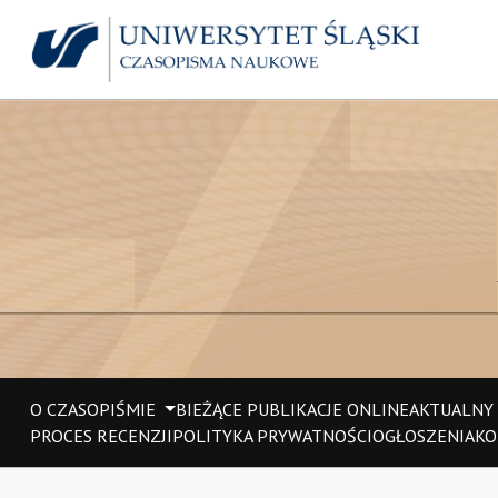
O CZASOPIŚMIE
BIEŻĄCE PUBLIKACJE ONLINE
AKTUALNY
PROCES RECENZJI
POLITYKA PRYWATNOŚCI
OGŁOSZENIA
KO