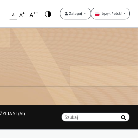
++
+
A
Zaloguj
Język Polski
A
A
YCIA SI (AI)