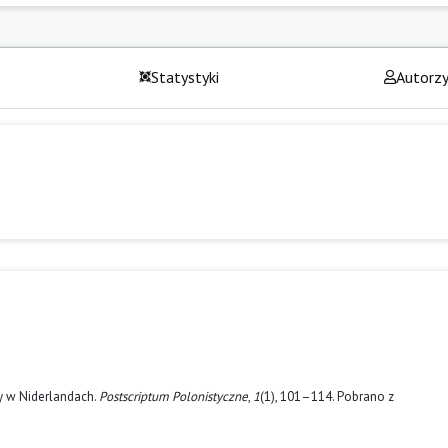
Statystyki
Autorz
py w Niderlandach.
Postscriptum Polonistyczne
,
1
(1), 101–114. Pobrano z