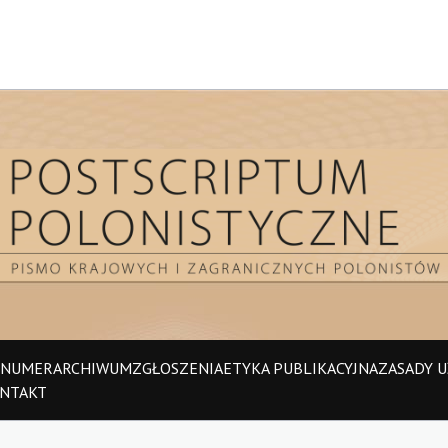
 NUMER
ARCHIWUM
ZGŁOSZENIA
ETYKA PUBLIKACYJNA
ZASADY UŻ
NTAKT