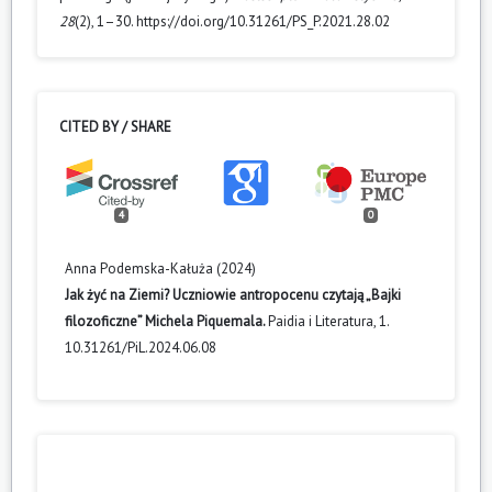
28
(2), 1–30. https://doi.org/10.31261/PS_P.2021.28.02
CITED BY / SHARE
4
0
Anna Podemska-Kałuża (2024)
Jak żyć na Ziemi? Uczniowie antropocenu czytają „Bajki
filozoficzne” Michela Piquemala.
Paidia i Literatura,
1.
10.31261/PiL.2024.06.08
Ece Uysal, Hidayet Şafak Çine, Sena İnal Azizoğlu, Haluk
Cem Çakaloğlu, Ahmed Yasin Yavuz, Ahmet Harun Yaşar,
Mehmet Volkan Aydın (2025)
PSYCHOLOGICAL BURDENS IN LUMBAR SPINAL STENOSIS: