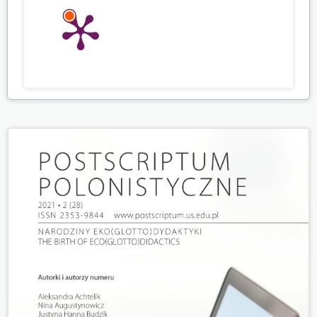
THE UNDERRATED INFLUENCE OF PRE-OPERATIVE
DEPRESSION AND ANXIETY ON SURGICAL OUTCOMES
AND QUALITY OF LIFE.
Journal of Turkish Spinal Surgery,
10.4274/jtss.galenos.2024.99609
Малґожата Камінська (2025)
КЛІМАТИЧНА ОСВІТА ЯК ФАКТОР РОЗВИТКУ
КОМПЕТЕНТНОСТЕЙ В ЕПОХУ КЛІМАТИЧНОЇ КРИЗИ.
Education: Modern Discourses,
155.
10.37472/2617-3107-2025-8-14
Agnieszka Kozłowska (2024)
Edukacja klimatyczna w podstawie programowej:
wyzerowany program Elliota Eisnera.
Yearbook of
Pedagogy,
46
,
81.
10.14746/rp.2023.46.6