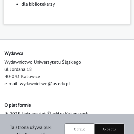
dla bibliotekarzy
Wydawca
Wydawnictwo Uniwersytetu Śląskiego
ul. Jordana 18
40-043 Katowice
e-mail:
wydawnictwo@us.edu.pl
O platformie
© 2025 Uniwersytet Śląski w Katowicach
Support & Customization by LIBCOM
Ta strona używa pliki
Platform & Workflow by OJS/PKP
Odrzuć
Akceptuj