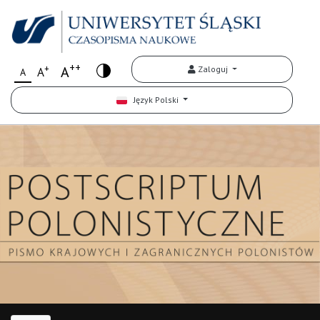
++
+
A
Zaloguj
A
A
Język Polski