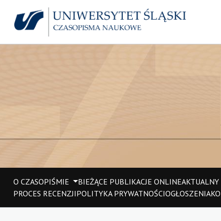
O CZASOPIŚMIE
BIEŻĄCE PUBLIKACJE ONLINE
AKTUALNY
PROCES RECENZJI
POLITYKA PRYWATNOŚCI
OGŁOSZENIA
KO