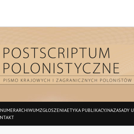
 NUMER
ARCHIWUM
ZGŁOSZENIA
ETYKA PUBLIKACYJNA
ZASADY UŻ
NTAKT