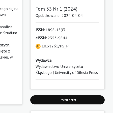
Tom 33 Nr 1 (2024)
cego się na
kową
Opublikowane: 2024-04-04
analizie
ISSN:
1898-1593
z. Studium
eISSN:
2353-9844
dzych,
10.31261/PS_P
ięte z
skiej, w
Wydawca
Wydawnictwo Uniwersytetu
Śląskiego | University of Silesia Press
Prześlij tekst