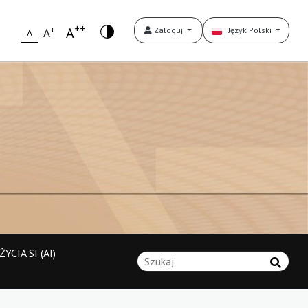
++
+
A
Zaloguj
Język Polski
A
A
YCIA SI (AI)