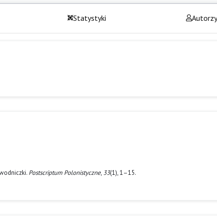
Statystyki
Autorz
ewodniczki.
Postscriptum Polonistyczne
,
33
(1), 1–15.