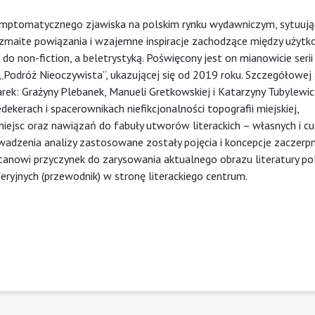
symptomatycznego zjawiska na polskim rynku wydawniczym, sytuują
 rozmaite powiązania i wzajemne inspiracje zachodzące między użyt
 do non-fiction, a beletrystyką. Poświęcony jest on mianowicie serii
 „Podróż Nieoczywista”, ukazującej się od 2019 roku. Szczegółowej 
rek: Grażyny Plebanek, Manueli Gretkowskiej i Katarzyny Tubylewic
ekerach i spacerownikach niefikcjonalności topografii miejskiej,
iejsc oraz nawiązań do fabuły utworów literackich – własnych i cu
owadzenia analizy zastosowane zostały pojęcia i koncepcje zaczerpn
stanowi przyczynek do zarysowania aktualnego obrazu literatury pol
ryjnych (przewodnik) w stronę literackiego centrum.