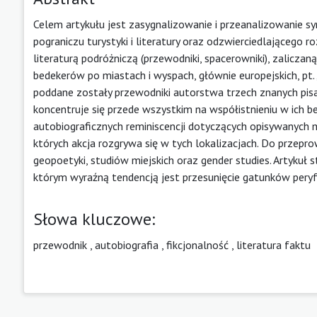
Celem artykułu jest zasygnalizowanie i przeanalizowanie 
pograniczu turystyki i literatury oraz odzwierciedlającego
literaturą podróżniczą (przewodniki, spacerowniki), zaliczaną
bedekerów po miastach i wyspach, głównie europejskich, pt.
poddane zostały przewodniki autorstwa trzech znanych pisa
koncentruje się przede wszystkim na współistnieniu w ich bed
autobiograficznych reminiscencji dotyczących opisywanych m
których akcja rozgrywa się w tych lokalizacjach. Do przepr
geopoetyki, studiów miejskich oraz gender studies. Artykuł 
którym wyraźną tendencją jest przesunięcie gatunków peryfe
Słowa kluczowe:
przewodnik
,
autobiografia
,
fikcjonalność
,
literatura faktu