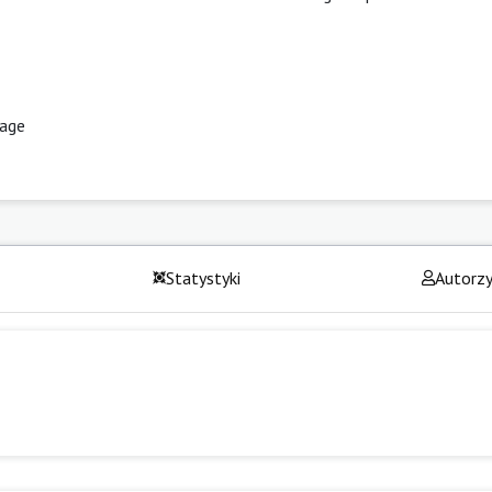
uage
Statystyki
Autorz