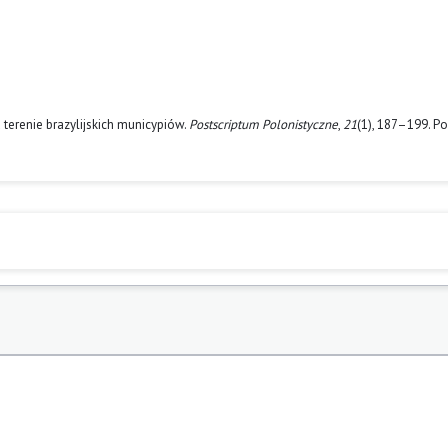
a terenie brazylijskich municypiów.
Postscriptum Polonistyczne
,
21
(1), 187–199. P