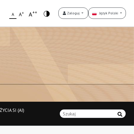
++
+
A
Zaloguj
Język Polski
A
A
YCIA SI (AI)