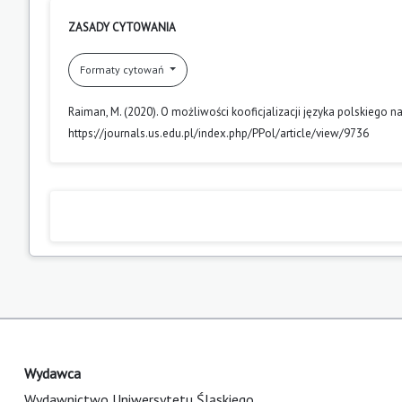
ZASADY CYTOWANIA
Formaty cytowań
Raiman, M. (2020). O możliwości kooficjalizacji języka polskiego n
https://journals.us.edu.pl/index.php/PPol/article/view/9736
Wydawca
Wydawnictwo Uniwersytetu Śląskiego