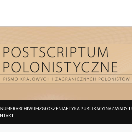
 NUMER
ARCHIWUM
ZGŁOSZENIA
ETYKA PUBLIKACYJNA
ZASADY UŻ
NTAKT