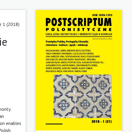
 1 (2018)
ie
nority
an
son enables
Polish