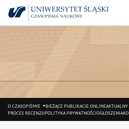
O CZASOPIŚMIE
BIEŻĄCE PUBLIKACJE ONLINE
AKTUALNY
PROCES RECENZJI
POLITYKA PRYWATNOŚCI
OGŁOSZENIA
KO