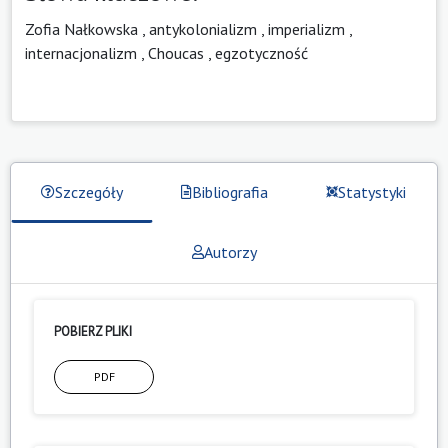
Zofia Nałkowska
,
antykolonializm
,
imperializm
,
internacjonalizm
,
Choucas
,
egzotyczność
Szczegóły
Bibliografia
Statystyki
Autorzy
POBIERZ PLIKI
PDF