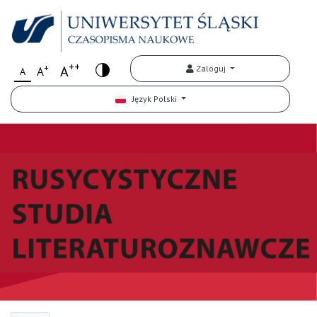
++
+
A
Zaloguj
A
A
Język Polski