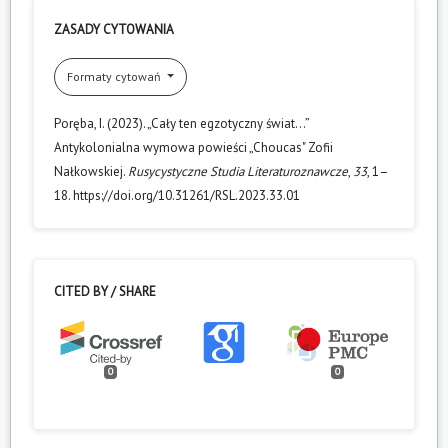
ZASADY CYTOWANIA
Formaty cytowań
Poręba, I. (2023). „Cały ten egzotyczny świat…”
Antykolonialna wymowa powieści „Choucas" Zofii
Nałkowskiej.
Rusycystyczne Studia Literaturoznawcze
,
33
, 1–
18. https://doi.org/10.31261/RSL.2023.33.01
CITED BY / SHARE
0
0