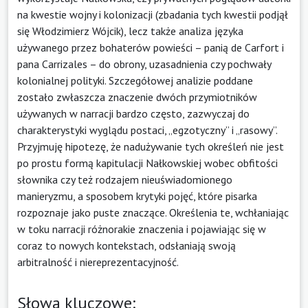
na kwestie wojny i kolonizacji (zbadania tych kwestii podjął
się Włodzimierz Wójcik), lecz także analiza języka
używanego przez bohaterów powieści – panią de Carfort i
pana Carrizales – do obrony, uzasadnienia czy pochwały
kolonialnej polityki. Szczegółowej analizie poddane
zostało zwłaszcza znaczenie dwóch przymiotników
używanych w narracji bardzo często, zazwyczaj do
charakterystyki wyglądu postaci, „egzotyczny” i „rasowy”.
Przyjmuję hipotezę, że nadużywanie tych określeń nie jest
po prostu formą kapitulacji Nałkowskiej wobec obfitości
słownika czy też rodzajem nieuświadomionego
manieryzmu, a sposobem krytyki pojęć, które pisarka
rozpoznaje jako puste znaczące. Określenia te, wchłaniając
w toku narracji różnorakie znaczenia i pojawiając się w
coraz to nowych kontekstach, odsłaniają swoją
arbitralność i niereprezentacyjność.
Słowa kluczowe: