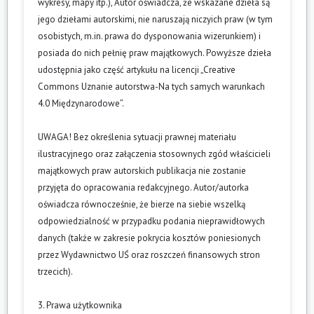
wykresy, mapy itp.), Autor oświadcza, że wskazane dzieła są
jego dziełami autorskimi, nie naruszają niczyich praw (w tym
osobistych, m.in. prawa do dysponowania wizerunkiem) i
posiada do nich pełnię praw majątkowych. Powyższe dzieła
udostępnia jako część artykułu na licencji „Creative
Commons Uznanie autorstwa-Na tych samych warunkach
4.0 Międzynarodowe”.
UWAGA! Bez określenia sytuacji prawnej materiału
ilustracyjnego oraz załączenia stosownych zgód właścicieli
majątkowych praw autorskich publikacja nie zostanie
przyjęta do opracowania redakcyjnego. Autor/autorka
oświadcza równocześnie, że bierze na siebie wszelką
odpowiedzialność w przypadku podania nieprawidłowych
danych (także w zakresie pokrycia kosztów poniesionych
przez Wydawnictwo UŚ oraz roszczeń finansowych stron
trzecich).
3. Prawa użytkownika