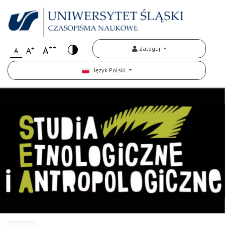
++
+
A
Zaloguj
A
A
Język Polski