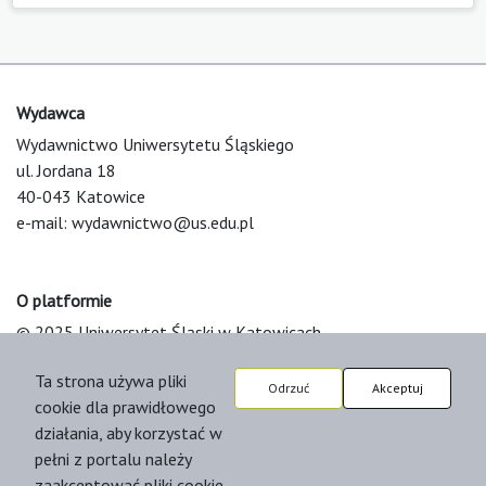
Wydawca
Wydawnictwo Uniwersytetu Śląskiego
ul. Jordana 18
40-043 Katowice
e-mail:
wydawnictwo@us.edu.pl
O platformie
© 2025 Uniwersytet Śląski w Katowicach
Support & Customization by LIBCOM
Ta strona używa pliki
Platform & Workflow by OJS/PKP
Odrzuć
Akceptuj
cookie dla prawidłowego
działania, aby korzystać w
pełni z portalu należy
zaakceptować pliki cookie.