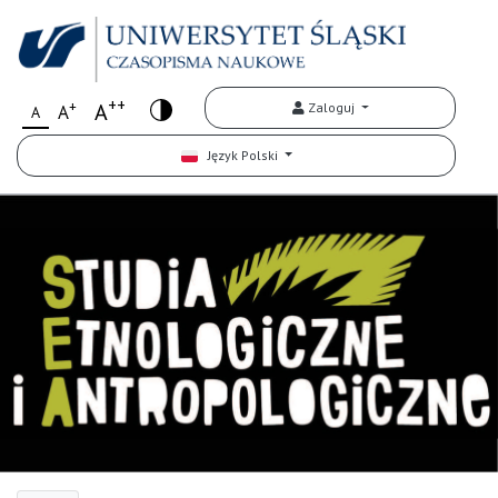
++
+
A
Zaloguj
A
A
Język Polski