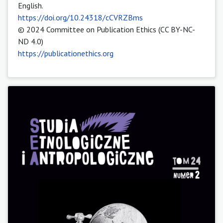
English.
https://doi.org/10.24318/cCVRZBms
© 2024 Committee on Publication Ethics (CC BY-NC-
ND 4.0)
https://publicationethics.org