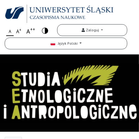
++
+
A
Zaloguj
A
A
Język Polski