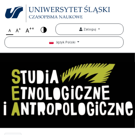
++
+
A
Zaloguj
A
A
Język Polski