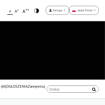
++
+
A
Zaloguj
Język Polski
A
A
(AI)
OGŁOSZENIA
Zarejestruj