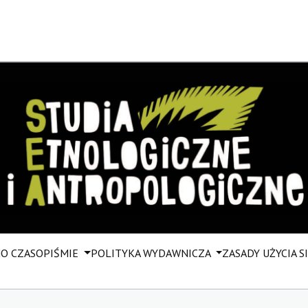
M
O CZASOPIŚMIE
POLITYKA WYDAWNICZA
ZASADY UŻYCIA SI 