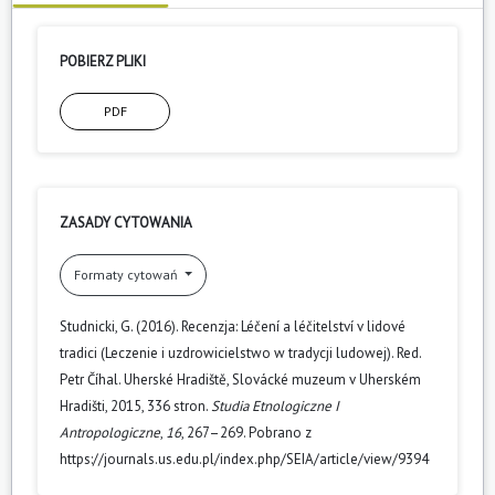
POBIERZ PLIKI
PDF
ZASADY CYTOWANIA
Formaty cytowań
Studnicki, G. (2016). Recenzja: Léčení a léčitelství v lidové
tradici (Leczenie i uzdrowicielstwo w tradycji ludowej). Red.
Petr Číhal. Uherské Hradiště, Slovácké muzeum v Uherském
Hradišti, 2015, 336 stron.
Studia Etnologiczne I
Antropologiczne
,
16
, 267–269. Pobrano z
https://journals.us.edu.pl/index.php/SEIA/article/view/9394