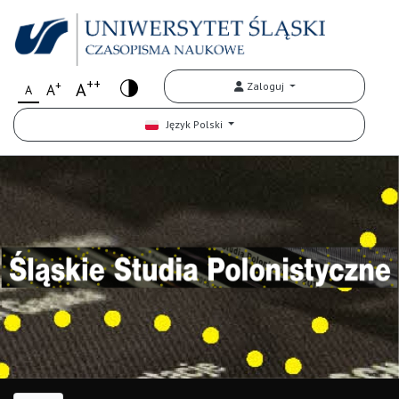
++
+
A
Zaloguj
A
A
Język Polski