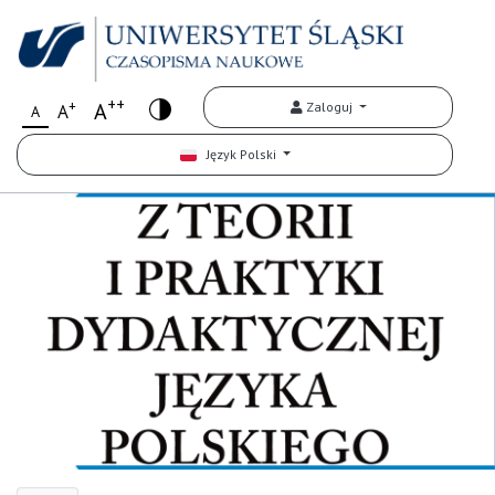
++
+
A
Zaloguj
A
A
Język Polski