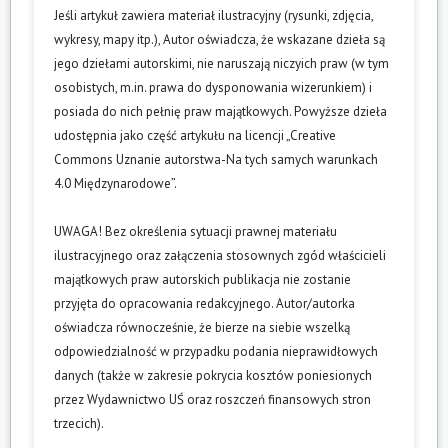
Jeśli artykuł zawiera materiał ilustracyjny (rysunki, zdjęcia,
wykresy, mapy itp.), Autor oświadcza, że wskazane dzieła są
jego dziełami autorskimi, nie naruszają niczyich praw (w tym
osobistych, m.in. prawa do dysponowania wizerunkiem) i
posiada do nich pełnię praw majątkowych. Powyższe dzieła
udostępnia jako część artykułu na licencji „Creative
Commons Uznanie autorstwa-Na tych samych warunkach
4.0 Międzynarodowe”.
UWAGA! Bez określenia sytuacji prawnej materiału
ilustracyjnego oraz załączenia stosownych zgód właścicieli
majątkowych praw autorskich publikacja nie zostanie
przyjęta do opracowania redakcyjnego. Autor/autorka
oświadcza równocześnie, że bierze na siebie wszelką
odpowiedzialność w przypadku podania nieprawidłowych
danych (także w zakresie pokrycia kosztów poniesionych
przez Wydawnictwo UŚ oraz roszczeń finansowych stron
trzecich).