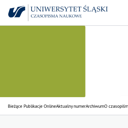
Bieżące Publikacje Online
Aktualny numer
Archiwum
O czasopiś