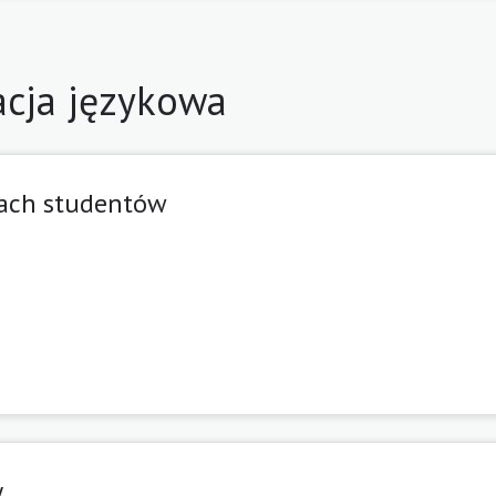
cja językowa
iach studentów
y