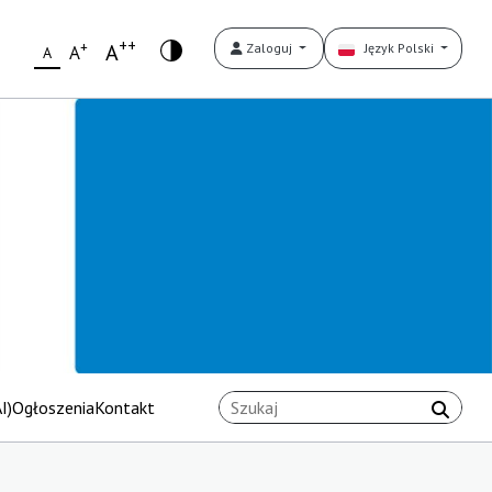
++
+
A
Zaloguj
Język Polski
A
A
I)
Ogłoszenia
Kontakt