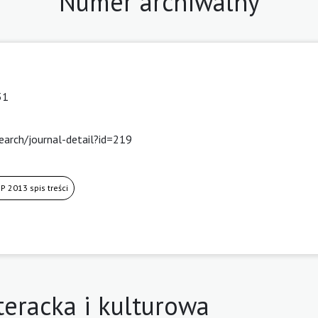
Numer archiwalny
31
arch/journal-detail?id=219
P 2013 spis treści
teracka i kulturowa