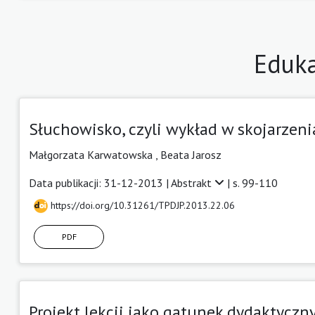
Eduka
Słuchowisko, czyli wykład w skojarzen
Małgorzata Karwatowska ,
Beata Jarosz
Data publikacji: 31-12-2013 |
Abstrakt
| s. 99-110
https://doi.org/10.31261/TPDJP.2013.22.06
PDF
Projekt lekcji jako gatunek dydaktyczn