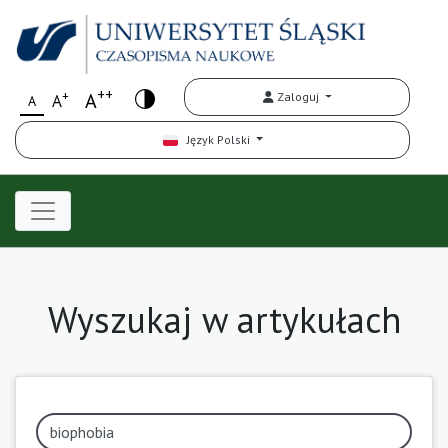
++
+
A
Zaloguj
A
A
Język Polski
Wyszukaj w artykułach