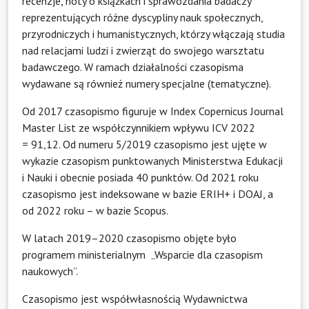
recenzje, noty o książkach i sprawozdania badaczy
reprezentujących różne dyscypliny nauk społecznych,
przyrodniczych i humanistycznych, którzy włączają studia
nad relacjami ludzi i zwierząt do swojego warsztatu
badawczego. W ramach działalności czasopisma
wydawane są również numery specjalne (tematyczne).
Od 2017 czasopismo figuruje w
Index Copernicus Journal
Master List
ze współczynnikiem wpływu ICV 2022
= 91,12. Od numeru 5/2019 czasopismo jest ujęte w
wykazie czasopism punktowanych Ministerstwa Edukacji
i Nauki i obecnie posiada 40 punktów. Od 2021 roku
czasopismo jest indeksowane w bazie
ERIH+
i
DOAJ
, a
od 2022 roku – w bazie
Scopus
.
W latach 2019–2020 czasopismo objęte było
programem ministerialnym
„Wsparcie dla czasopism
naukowych”
.
Czasopismo jest współwłasnością
Wydawnictwa