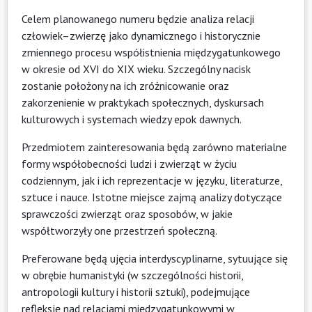
Celem planowanego numeru będzie analiza relacji
człowiek–zwierzę jako dynamicznego i historycznie
zmiennego procesu współistnienia międzygatunkowego
w okresie od XVI do XIX wieku. Szczególny nacisk
zostanie położony na ich zróżnicowanie oraz
zakorzenienie w praktykach społecznych, dyskursach
kulturowych i systemach wiedzy epok dawnych.
Przedmiotem zainteresowania będą zarówno materialne
formy współobecności ludzi i zwierząt w życiu
codziennym, jak i ich reprezentacje w języku, literaturze,
sztuce i nauce. Istotne miejsce zajmą analizy dotyczące
sprawczości zwierząt oraz sposobów, w jakie
współtworzyły one przestrzeń społeczną.
Preferowane będą ujęcia interdyscyplinarne, sytuujące się
w obrębie humanistyki (w szczególności historii,
antropologii kultury i historii sztuki), podejmujące
refleksję nad relacjami międzygatunkowymi w