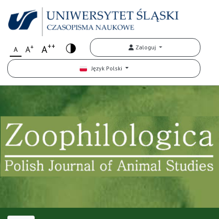
++
+
A
Zaloguj
A
A
Język Polski