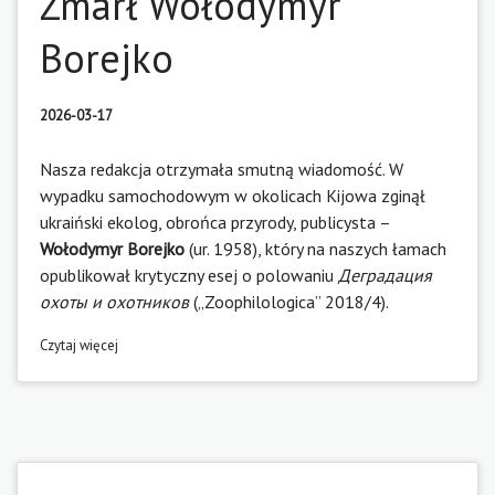
Zmarł Wołodymyr
Borejko
2026-03-17
Nasza redakcja otrzymała smutną wiadomość. W
wypadku samochodowym w okolicach Kijowa zginął
ukraiński ekolog, obrońca przyrody, publicysta –
Wołodymyr Borejko
(ur. 1958), który na naszych łamach
opublikował krytyczny esej o polowaniu
Деградация
охоты и охотников
(„Zoophilologica” 2018/4).
Czytaj więcej