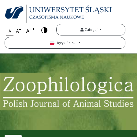
++
+
A
Zaloguj
A
A
Język Polski