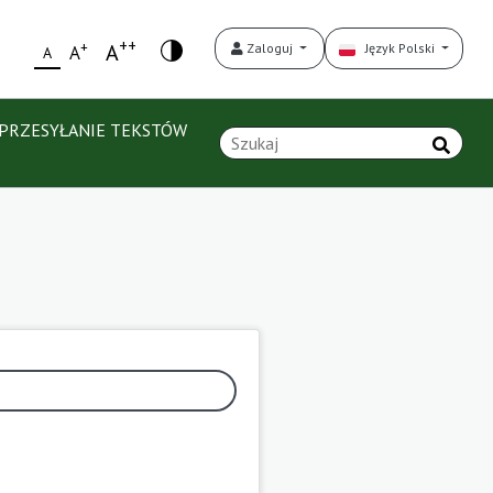
++
+
A
Zaloguj
Język Polski
A
A
PRZESYŁANIE TEKSTÓW