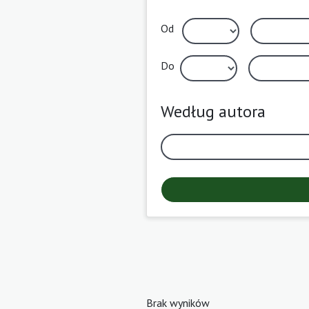
Od
Do
Według autora
Brak wyników