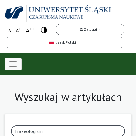
++
+
A
Zaloguj
A
A
Język Polski
Wyszukaj w artykułach