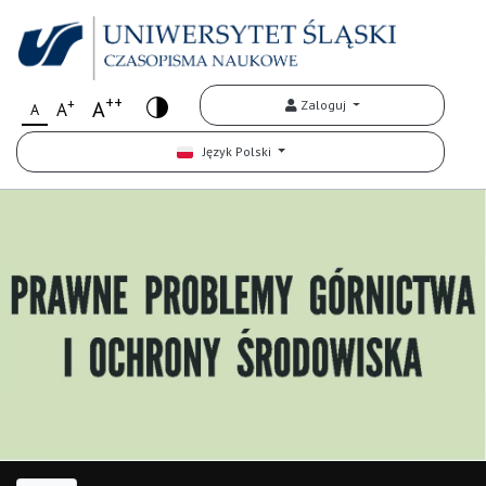
++
+
A
Zaloguj
A
A
Język Polski