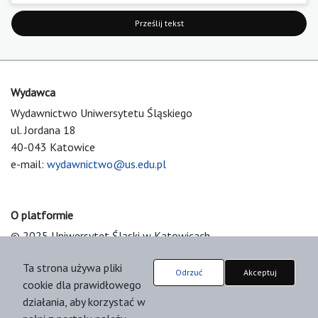
Prześlij tekst
Wydawca
Wydawnictwo Uniwersytetu Śląskiego
ul. Jordana 18
40-043 Katowice
e-mail:
wydawnictwo@us.edu.pl
O platformie
© 2025 Uniwersytet Śląski w Katowicach
Support & Customization by LIBCOM
Ta strona używa pliki
Platform & Workflow by OJS/PKP
Odrzuć
Akceptuj
cookie dla prawidłowego
działania, aby korzystać w