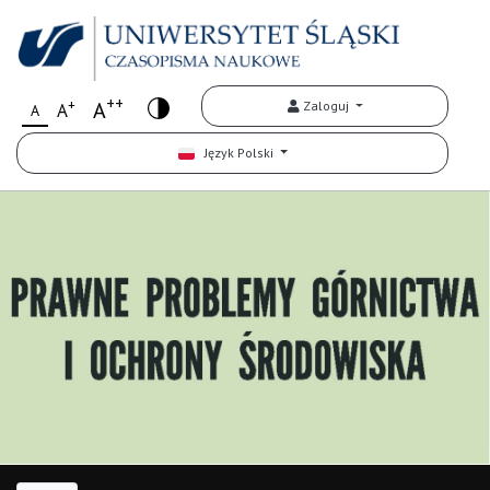
++
+
A
Zaloguj
A
A
Język Polski