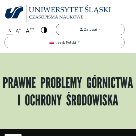
++
+
A
Zaloguj
A
A
Język Polski