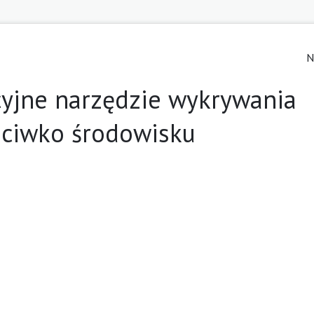
N
cyjne narzędzie wykrywania
eciwko środowisku