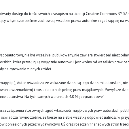
arty dostęp do treści swoich czasopism na licencji Creative Commons BY-SA 
ujący w tym czasopiśmie zachowują wszelkie prawa autorskie i zgadzają się na w
(i współautorów), nie był wcześniej publikowany, nie zawiera stwierdzeń niezgodny
rskich, które przysługują wyłącznie autorowi i jest wolny od wszelkich praw os
ody na cytowanie z innych źródeł.
y, mapy itp.), Autor oświadcza, że wskazane dzieła są jego dziełami autorskimi, nie
nowania wizerunkiem) i posiada do nich pełnię praw majątkowych. Powyższe dzie
znanie autorstwa-Na tych samych warunkach 4.0 Międzynarodowe”.
oraz załączenia stosownych zgód właścicieli majątkowych praw autorskich publi
a oświadcza równocześnie, że bierze na siebie wszelką odpowiedzialność w prz
tów poniesionych przez Wydawnictwo UŚ oraz roszczeń finansowych stron trzeci