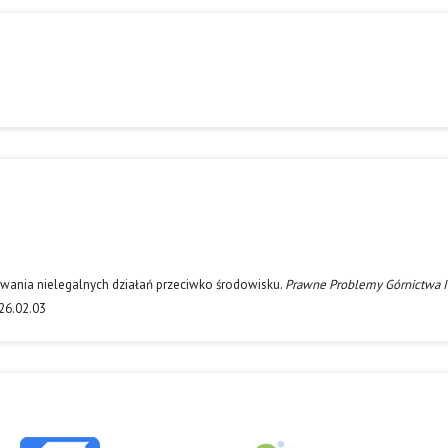
rywania nielegalnych działań przeciwko środowisku.
Prawne Problemy Górnictwa I
026.02.03