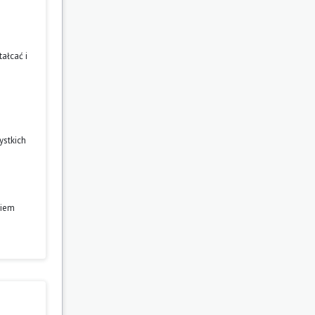
ałcać i
ystkich
niem