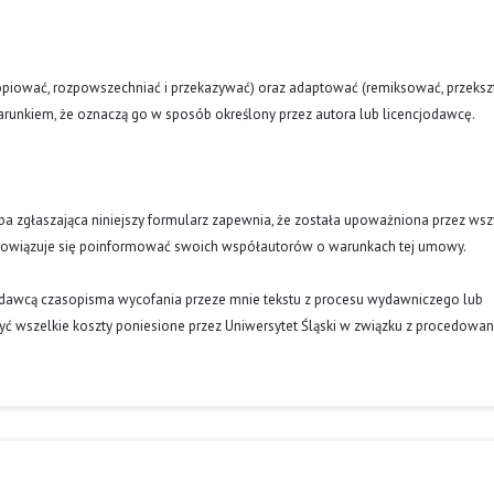
opiować, rozpowszechniać i przekazywać) oraz adaptować (remiksować, przekszt
runkiem, że oznaczą go w sposób określony przez autora lub licencjodawcę.
oba zgłaszająca niniejszy formularz zapewnia, że została upoważniona przez wsz
obowiązuje się poinformować swoich współautorów o warunkach tej umowy.
ydawcą czasopisma wycofania przeze mnie tekstu z procesu wydawniczego lub
ć wszelkie koszty poniesione przez Uniwersytet Śląski w związku z procedowa