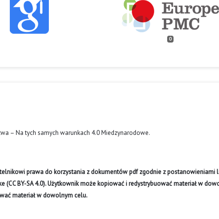
0
twa – Na tych samych warunkach 4.0 Miedzynarodowe
.
ytelnikowi prawa do korzystania z dokumentów pdf zgodnie z postanowieniami li
like (CC BY-SA 4.0). Użytkownik może kopiować i redystrybuować materiał w do
ywać materiał w dowolnym celu.