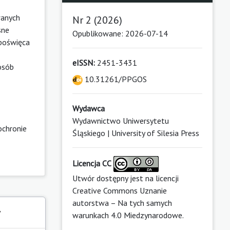
wanych
Nr 2 (2026)
sne
Opublikowane: 2026-07-14
 poświęca
eISSN:
2451-3431
osób
10.31261/PPGOS
Wydawca
Wydawnictwo Uniwersytetu
ochronie
Śląskiego | University of Silesia Press
Licencja CC
Utwór dostępny jest na licencji
Creative Commons Uznanie
autorstwa – Na tych samych
y
warunkach 4.0 Miedzynarodowe
.