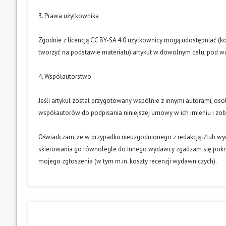
3. Prawa użytkownika
Zgodnie z licencją CC BY-SA 4.0 użytkownicy mogą udostępniać (k
tworzyć na podstawie materiału) artykuł w dowolnym celu, pod wa
4. Współautorstwo
Jeśli artykuł został przygotowany wspólnie z innymi autorami, os
współautorów do podpisania niniejszej umowy w ich imieniu i z
Oświadczam, że w przypadku nieuzgodnionego z redakcją i/lub w
skierowania go równolegle do innego wydawcy zgadzam się pokry
mojego zgłoszenia (w tym m.in. koszty recenzji wydawniczych).