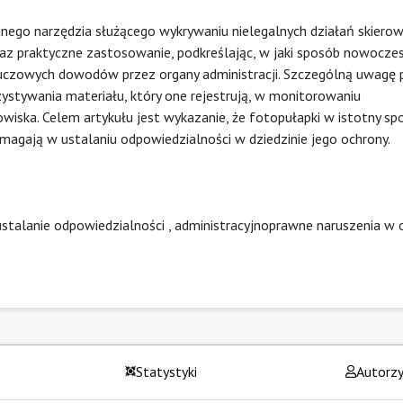
jnego narzędzia służącego wykrywaniu nielegalnych działań skiero
raz praktyczne zastosowanie, podkreślając, w jaki sposób nowocze
kluczowych dowodów przez organy administracji. Szczególną uwagę
stywania materiału, który one rejestrują, w monitorowaniu
wiska. Celem artykułu jest wykazanie, że fotopułapki w istotny sp
agają w ustalaniu odpowiedzialności w dziedzinie jego ochrony.
ustalanie odpowiedzialności
,
administracyjnoprawne naruszenia w 
Statystyki
Autorz