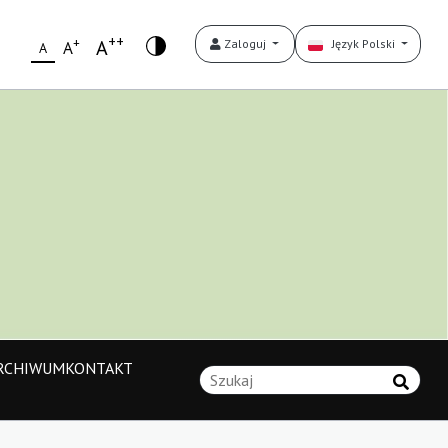
++
+
A
Zaloguj
Język Polski
A
A
RCHIWUM
KONTAKT