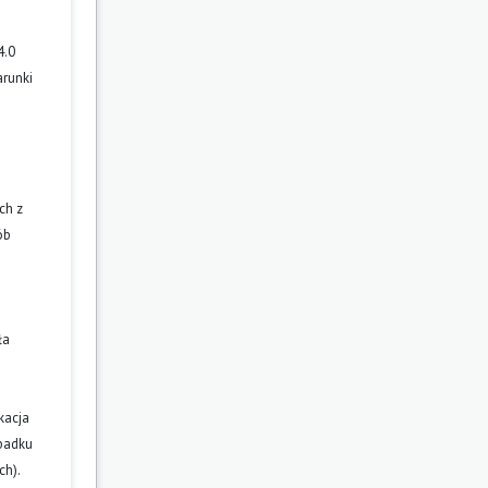
4.0
arunki
ch z
ób
ła
kacja
ypadku
ch).