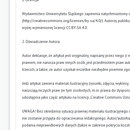
Wydawnictwo Uniwersytetu Śląskiego zapewnia natychmiastowy otw
(
http://creativecommons.org/licenses/by-sa/4.0/
). Autorzy publik
wyżej wymienionej licencji CC BY-SA 4.0.
2. Oświadczenie Autora
Autor deklaruje, że artykuł jest oryginalny, napisany przez niego 
prawem, nie narusza praw innych osób, jest przedmiotem praw auto
trzecich, a także, że autor uzyskał wszelkie niezbędne pisemne zg
Jeśli artykuł zawiera materiał ilustracyjny (rysunki, zdjęcia, wykres
naruszają niczyich praw (w tym osobistych, m.in. prawa do dyspo
udostępnia jako część artykułu na licencji „Creative Commons U
UWAGA! Bez określenia sytuacji prawnej materiału ilustracyjnego 
nie zostanie przyjęta do opracowania redakcyjnego. Autor/autork
podania nieprawidłowych danych (także w zakresie pokrycia kosz