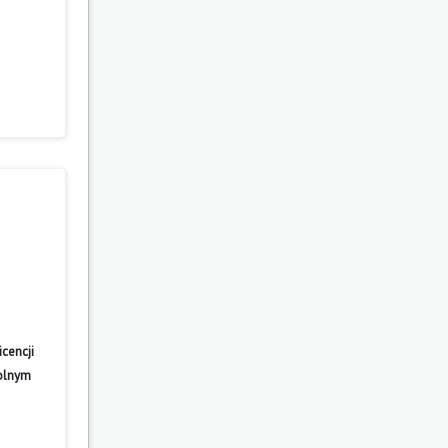
cencji
wolnym