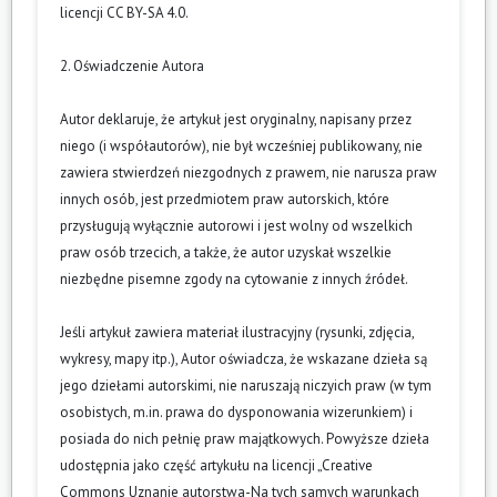
licencji CC BY-SA 4.0.
2. Oświadczenie Autora
Autor deklaruje, że artykuł jest oryginalny, napisany przez
niego (i współautorów), nie był wcześniej publikowany, nie
zawiera stwierdzeń niezgodnych z prawem, nie narusza praw
innych osób, jest przedmiotem praw autorskich, które
przysługują wyłącznie autorowi i jest wolny od wszelkich
praw osób trzecich, a także, że autor uzyskał wszelkie
niezbędne pisemne zgody na cytowanie z innych źródeł.
Jeśli artykuł zawiera materiał ilustracyjny (rysunki, zdjęcia,
wykresy, mapy itp.), Autor oświadcza, że wskazane dzieła są
jego dziełami autorskimi, nie naruszają niczyich praw (w tym
osobistych, m.in. prawa do dysponowania wizerunkiem) i
posiada do nich pełnię praw majątkowych. Powyższe dzieła
udostępnia jako część artykułu na licencji „Creative
Commons Uznanie autorstwa-Na tych samych warunkach