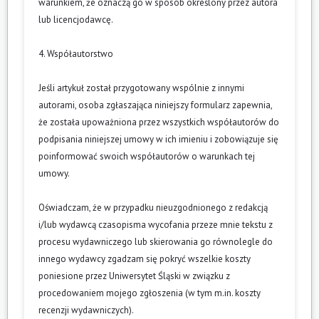
warunkiem, że oznaczą go w sposób określony przez autora
lub licencjodawcę.
4. Współautorstwo
Jeśli artykuł został przygotowany wspólnie z innymi
autorami, osoba zgłaszająca niniejszy formularz zapewnia,
że została upoważniona przez wszystkich współautorów do
podpisania niniejszej umowy w ich imieniu i zobowiązuje się
poinformować swoich współautorów o warunkach tej
umowy.
Oświadczam, że w przypadku nieuzgodnionego z redakcją
i/lub wydawcą czasopisma wycofania przeze mnie tekstu z
procesu wydawniczego lub skierowania go równolegle do
innego wydawcy zgadzam się pokryć wszelkie koszty
poniesione przez Uniwersytet Śląski w związku z
procedowaniem mojego zgłoszenia (w tym m.in. koszty
recenzji wydawniczych).