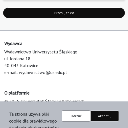
Prześlij tekst
Wydawca
Wydawnictwo Uniwersytetu Śląskiego
ul. Jordana 18
40-043 Katowice
e-mail:
wydawnictwo@us.edu.pl
O platformie
© 2025 Uniwersytet Śląski w Katowicach
Support & Customization by LIBCOM
Ta strona używa pliki
Platform & Workflow by OJS/PKP
Odrzuć
Akceptuj
cookie dla prawidłowego
działania, aby korzystać w