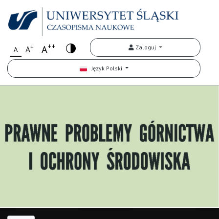
++
+
A
Zaloguj
A
A
Język Polski