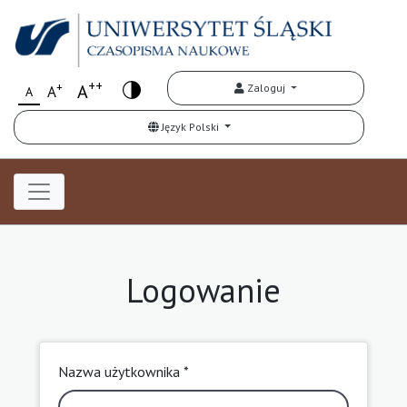
++
+
A
Zaloguj
A
A
Język Polski
Logowanie
Nazwa użytkownika *