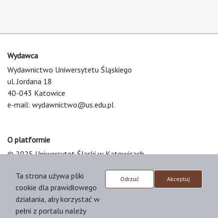
Wydawca
Wydawnictwo Uniwersytetu Śląskiego
ul. Jordana 18
40-043 Katowice
e-mail:
wydawnictwo@us.edu.pl
O platformie
© 2025 Uniwersytet Śląski w Katowicach
Support & Customization by LIBCOM
Ta strona używa pliki
Platform & Workflow by OJS/PKP
Odrzuć
Akceptuj
cookie dla prawidłowego
działania, aby korzystać w
pełni z portalu należy