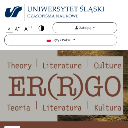
++
+
A
Zaloguj
A
A
Język Polski