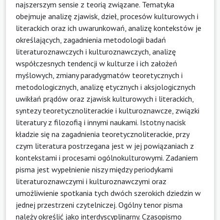
najszerszym sensie z teorią związane. Tematyka
obejmuje analizę zjawisk, dzieł, procesów kulturowych i
literackich oraz ich uwarunkowań, analizę kontekstów je
określających, zagadnienia metodologii badań
literaturoznawczych i kulturoznawczych, analizę
współczesnych tendencji w kulturze i ich założeń
myślowych, zmiany paradygmatów teoretycznych i
metodologicznych, analizę etycznych i aksjologicznych
uwikłań prądów oraz zjawisk kulturowych i literackich,
syntezy teoretycznoliterackie i kulturoznawcze, związki
literatury z filozofią i innymi naukami. Istotny nacisk
kładzie się na zagadnienia teoretycznoliterackie, przy
czym literatura postrzegana jest w jej powiązaniach z
kontekstami i procesami ogólnokulturowymi. Zadaniem
pisma jest wypełnienie niszy między periodykami
literaturoznawczymi i kulturoznawczymi oraz
umożliwienie spotkania tych dwóch szerokich dziedzin w
jednej przestrzeni czytelniczej. Ogólny tenor pisma
należy określić jako interdyscyplinarny. Czasopismo