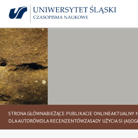
STRONA GŁÓWNA
BIEŻĄCE PUBLIKACJE ONLINE
AKTUALNY 
DLA AUTORÓW
DLA RECENZENTÓW
ZASADY UŻYCIA SI (AI)
OG