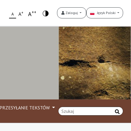
++
+
A
Zaloguj
Język Polski
A
A
PRZESYŁANIE TEKSTÓW