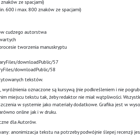
5 znaków ze spacjami)
min. 600 i max. 800 znaków ze spacjami)
ałów cudzego autorstwa
twartych
w procesie tworzenia manuskryptu
braryFiles/downloadPublic/57
aryFiles/downloadPublic/58
 cytowanych tekstów.
 wyróżnienia oznaczone są kursywą (nie podkreśleniem i nie pogrubi
m miejscu tekstu tak, żeby redaktor nie miał wątpliwości. Wszystk
czenia w systemie jako materiały dodatkowe. Grafika jest w wyso
arówno online jak i w druku.
czne dla Autorów
.
wany: anonimizacja tekstu na potrzeby podwójnie ślepej recenzji je