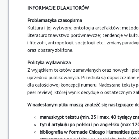
INFORMACJE DLA AUTORÓW
Problematyka czasopisma
Kultura i jej wytwory; ontologia artefaktów; metodo
literaturoznawstwo porównawcze; tendencje w kulturze
i filozofii, antropologii, socjologii etc.; zmiany par
oraz obszary zbliżone.
Polityka wydawnicza
Z wyjątkiem tekstów zamawianych oraz nowych i pier
uprzednio publikowanych. Przedruki są dopuszczalne w
dla całościowej koncepcji numeru. Nadesłane teksty 
peer review), której wynik decyduje o ostatecznym zak
W nadesłanym pliku muszą znaleźć się następujące d
manuskrypt tekstu (min. 25 i max. 40 tysięcy z
tytuł artykułu po polsku i po angielsku (max 1
bibliografia w formacie Chicago Humanities (zob.