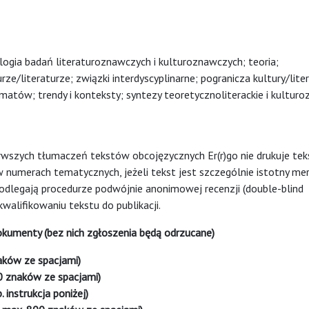
logia badań literaturoznawczych i kulturoznawczych; teoria;
/literaturze; związki interdyscyplinarne; pogranicza kultury/liter
adygmatów; trendy i konteksty; syntezy teoretycznoliterackie i kultu
wszych tłumaczeń tekstów obcojęzycznych Er(r)go nie drukuje te
 numerach tematycznych, jeżeli tekst jest szczególnie istotny me
podlegają procedurze podwójnie anonimowej recenzji (double-blind
walifikowaniu tekstu do publikacji.
okumenty (bez nich zgłoszenia będą odrzucane)
naków ze spacjami)
20 znaków ze spacjami)
 instrukcja poniżej)