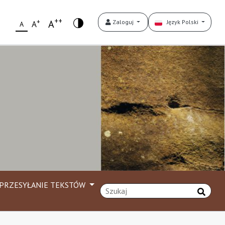
++
+
A
Zaloguj
Język Polski
A
A
PRZESYŁANIE TEKSTÓW