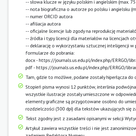
-- słowa klucze w języku polskim i angielskim (max. 7
-- nota biograficzna o autorze po polsku i angielsku (
-- numer ORCID autora
-- afiliacja autora
-- oficjalne licencje lub zgody na reprodukcję materi
-- źródła i typy licencji dla materiałów na licencjach o
-- deklarację o wykorzystaniu sztucznej inteligencji 
formularze do pobrania:
docx - https://journals.us.edu.pl/index.php/ERRGO/li
pdf - https://journals.us.edu.pl/index.php/ERRGO/libr
Tam, gdzie to możliwe, podane zostały hiperłącza do
Stopień pisma wynosi 12 punktów, interlinia podwójna,
wszystkie ilustracje zostały umieszczone w odpowiedni
elementy graficzne są przygotowane osobno do umiesz
rozdzielczości (300 dpi) dla tekstów ukazujących się z
Tekst zgodny jest z zasadami opisanymi w sekcji
Wyty
Artykuł zawiera wszystkie treści i nie jest zanonimizo
zadaniem Redaktora Numeru.