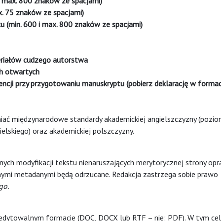
 i max. 800 znaków ze spacjami)
x. 75 znaków ze spacjami)
ku (min. 600 i max. 800 znaków ze spacjami)
teriałów cudzego autorstwa
ach otwartych
encji przy przygotowaniu manuskryptu (pobierz deklarację w forma
niać międzynarodowe standardy akademickiej angielszczyzny (pozi
elskiego) oraz akademickiej polszczyzny.
ych modyfikacji tekstu nienaruszających merytorycznej strony opr
nymi metadanymi będą odrzucane. Redakcja zastrzega sobie prawo
)go
.
w edytowalnym formacie (DOC, DOCX lub RTF – nie: PDF). W tym cel