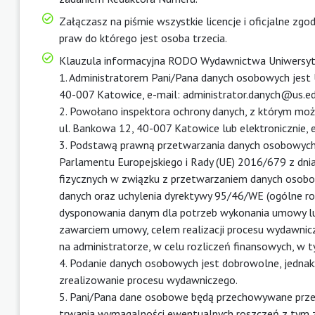
Załączasz na piśmie wszystkie licencje i oficjalne zgo
praw do którego jest osoba trzecia.
Klauzula informacyjna RODO Wydawnictwa Uniwersyt
1. Administratorem Pani/Pana danych osobowych jest 
40-007 Katowice, e-mail: administrator.danych@us.ed
2. Powołano inspektora ochrony danych, z którym moż
ul. Bankowa 12, 40-007 Katowice lub elektronicznie, e
3. Podstawą prawną przetwarzania danych osobowych jes
Parlamentu Europejskiego i Rady (UE) 2016/679 z dnia
fizycznych w związku z przetwarzaniem danych osobo
danych oraz uchylenia dyrektywy 95/46/WE (ogólne ro
dysponowania danym dla potrzeb wykonania umowy lub 
zawarciem umowy, celem realizacji procesu wydawnic
na administratorze, w celu rozliczeń finansowych, w
4. Podanie danych osobowych jest dobrowolne, jednakż
zrealizowanie procesu wydawniczego.
5. Pani/Pana dane osobowe będą przechowywane przez
trwania wymagalności ewentualnych roszczeń z tym z