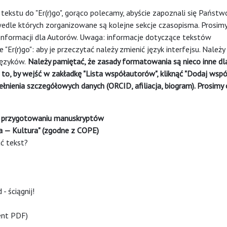
ekstu do "Er(r)go", gorąco polecamy, abyście zapoznali się Państwo
edle których zorganizowane są kolejne sekcje czasopisma. Prosimy
Informacji dla Autorów
. Uwaga: informacje dotyczące tekstów
 "Er(r)go": aby je przeczytać należy zmienić język interfejsu. Należy
języków.
Należy pamiętać, że zasady formatowania są nieco inne dl
 to, by wejść w zakładkę "Lista współautorów", kliknąć "Dodaj wsp
pełnienia szczegółowych danych (ORCID, afiliacja, biogram). Prosimy 
 w przygotowaniu manuskryptów
ra — Kultura" (zgodne z COPE)
ać tekst?
 ściągnij!
nt PDF
)