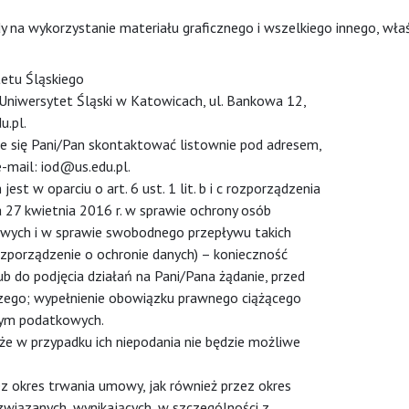
dy na wykorzystanie materiału graficznego i wszelkiego innego, wła
etu Śląskiego
Uniwersytet Śląski w Katowicach, ul. Bankowa 12,
u.pl.
e się Pani/Pan skontaktować listownie pod adresem,
-mail: iod@us.edu.pl.
t w oparciu o art. 6 ust. 1 lit. b i c rozporządzenia
 27 kwietnia 2016 r. w sprawie ochrony osób
wych i w sprawie swobodnego przepływu takich
zporządzenie o ochronie danych) – konieczność
do podjęcia działań na Pani/Pana żądanie, przed
zego; wypełnienie obowiązku prawnego ciążącego
 tym podatkowych.
e w przypadku ich niepodania nie będzie możliwe
 okres trwania umowy, jak również przez okres
wiązanych, wynikających, w szczególności z