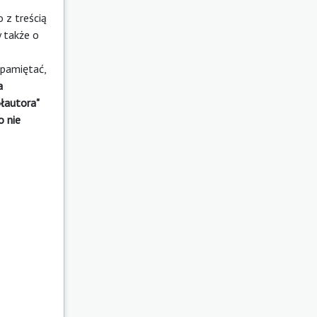
 z treścią
 także o
 pamiętać,
a
ółautora"
o nie