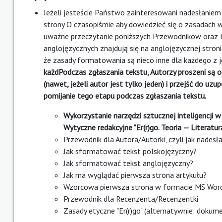
Jeżeli jesteście Państwo zainteresowani nadesłaniem t
strony
O czasopiśmie
aby dowiedzieć się o zasadach w
uważne przeczytanie poniższych Przewodników oraz
anglojęzycznych znajdują się na anglojęzycznej stronie
że zasady formatowania są nieco inne dla każdego z 
każdPodczas zgłaszania tekstu, Autorzy proszeni są o
(nawet, jeżeli autor jest tylko jeden) i przejść do uzu
pomijanie tego etapu podczas zgłaszania tekstu.
Wykorzystanie narzędzi sztucznej inteligencji
Wytyczne redakcyjne "Er(r)go. Teoria — Literatu
Przewodnik dla Autora/Autorki, czyli jak nadesł
Jak sformatować tekst polskojęzyczny?
Jak sformatować tekst anglojęzyczny?
Jak ma wyglądać pierwsza strona artykułu?
Wzorcowa pierwsza strona w formacie MS Word -
Przewodnik dla Recenzenta/Recenzentki
Zasady etyczne "Er(r)go"
(alternatywnie:
dokume