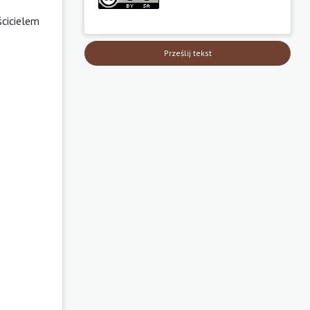
ścicielem
Prześlij tekst