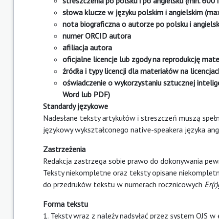
streszczenia po polsku i po angielsku (min. 600
słowa klucze w języku polskim i angielskim (ma
nota biograficzna o autorze po polsku i angiels
numer
ORCID
autora
afiliacja autora
oficjalne licencje lub zgody na reprodukcję ma
źródła i typy licencji dla materiałów na licencj
oświadczenie o wykorzystaniu sztucznej intelig
Word
lub
PDF
)
Standardy językowe
Nadesłane teksty artykułów i streszczeń muszą speł
językowy wykształconego native-speakera języka angi
Zastrzeżenia
Redakcja zastrzega sobie prawo do dokonywania pewn
Teksty niekompletne oraz teksty opisane niekomplet
do przedruków tekstu w numerach rocznicowych
Er(r
Forma tekstu
1. Teksty wraz z należy nadsyłać przez system OJS 