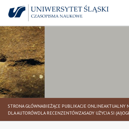
STRONA GŁÓWNA
BIEŻĄCE PUBLIKACJE ONLINE
AKTUALNY 
DLA AUTORÓW
DLA RECENZENTÓW
ZASADY UŻYCIA SI (AI)
OG