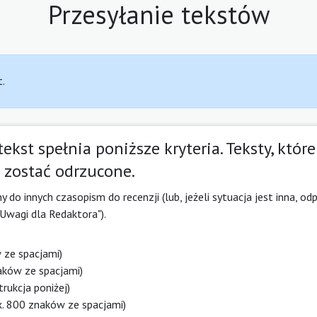
Przesyłanie tekstów
t.
ekst spełnia poniższe kryteria. Teksty, które
 zostać odrzucone.
y do innych czasopism do recenzji (lub, jeżeli sytuacja jest inna, o
Uwagi dla Redaktora").
w ze spacjami)
naków ze spacjami)
trukcja poniżej)
ax. 800 znaków ze spacjami)