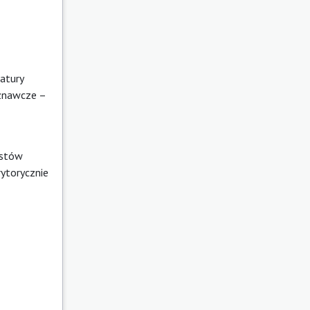
atury
roznawcze –
kstów
rytorycznie