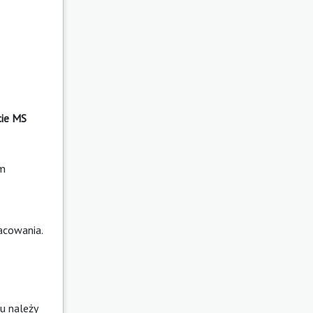
cie
MS
om
acowania.
u należy