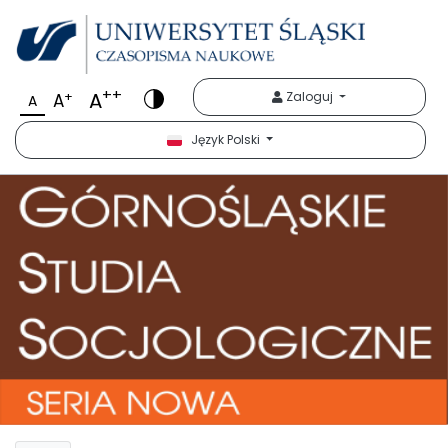
++
A
+
Zaloguj
A
A
Język Polski