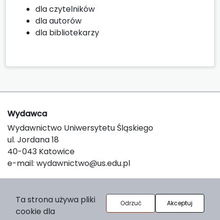
dla czytelników
dla autorów
dla bibliotekarzy
Wydawca
Wydawnictwo Uniwersytetu Śląskiego
ul. Jordana 18
40-043 Katowice
e-mail:
wydawnictwo@us.edu.pl
O platformie
Ta strona używa pliki
Odrzuć
Akceptuj
cookie dla
© 2025 Uniwersytet Śląski w Katowicach